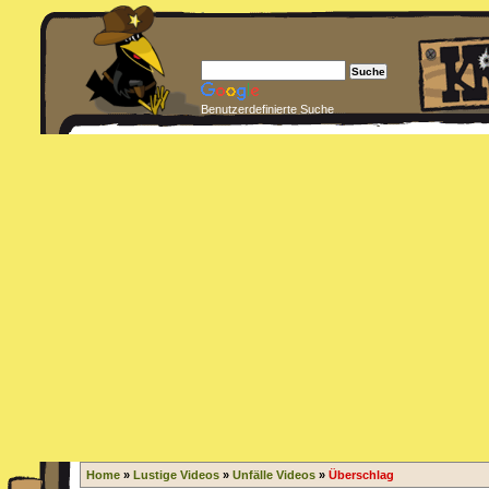
Benutzerdefinierte Suche
Home
»
Lustige Videos
»
Unfälle Videos
»
Überschlag