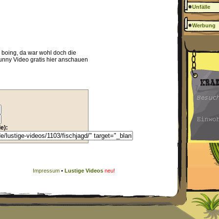
Unfälle
Werbung
.. boing, da war wohl doch die
funny Video gratis hier anschauen
e):
Impressum
•
Lustige Videos
neu!