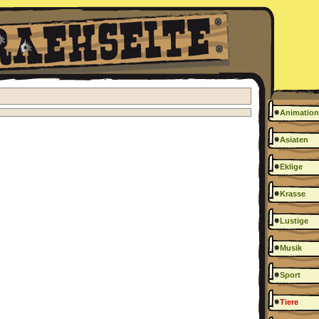
Animation
Asiaten
Eklige
Krasse
Lustige
Musik
Sport
Tiere