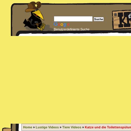
Benutzerdefinierte Suche
Home
»
Lustige Videos
»
Tiere Videos
»
Katze und die Toilettenspülu