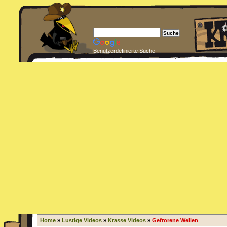
Benutzerdefinierte Suche
Home
»
Lustige Videos
»
Krasse Videos
»
Gefrorene Wellen