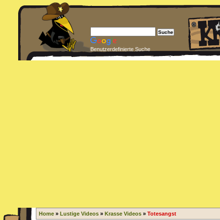
Benutzerdefinierte Suche
Home
»
Lustige Videos
»
Krasse Videos
»
Totesangst