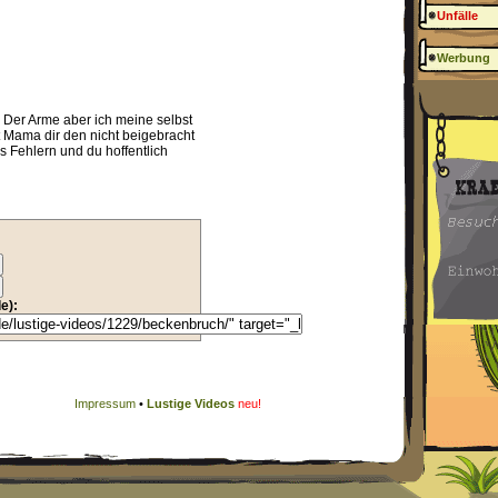
Unfälle
Werbung
 Der Arme aber ich meine selbst
 Mama dir den nicht beigebracht
s Fehlern und du hoffentlich
e):
Impressum
•
Lustige Videos
neu!