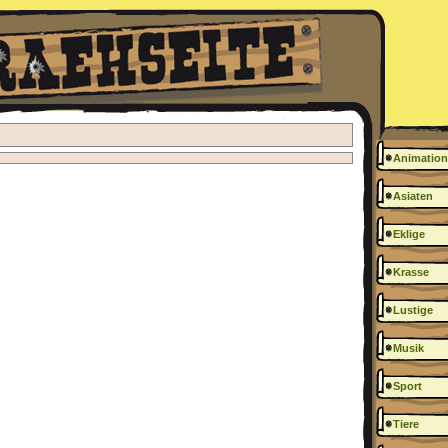
Animation
Asiaten
Eklige
Krasse
Lustige
Musik
Sport
Tiere