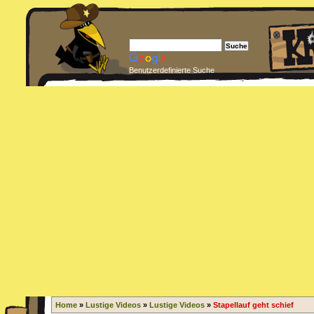
Benutzerdefinierte Suche
Home
»
Lustige Videos
»
Lustige Videos
»
Stapellauf geht schief