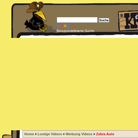
Benutzerdefinierte Suche
Home
»
Lustige Videos
»
Werbung Videos
»
Zebra Auto