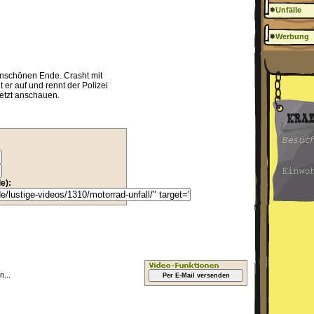
Unfälle
Werbung
 unschönen Ende. Crasht mit
er auf und rennt der Polizei
jetzt anschauen.
e):
...
Per E-Mail versenden