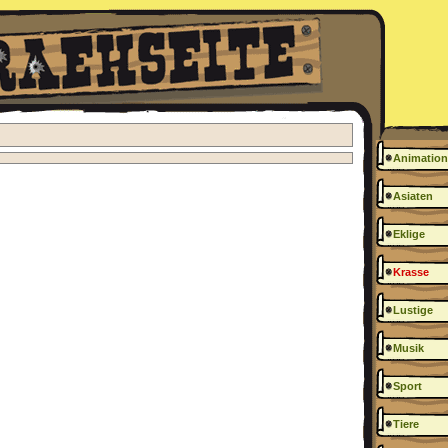
Animation
Asiaten
Eklige
Krasse
Lustige
Musik
Sport
Tiere