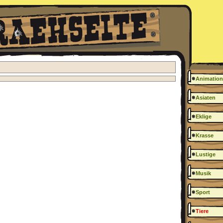
Animation
Asiaten
Eklige
Krasse
Lustige
Musik
Sport
Tiere