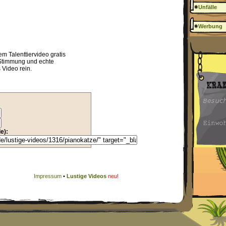
Unfälle
Werbung
em Talenttiervideo gratis
Stimmung und echte
 Video rein.
e):
Impressum
•
Lustige Videos
neu!