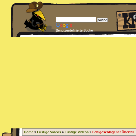
Benutzerdefinierte Suche
Home
»
Lustige Videos
»
Lustige Videos
»
Fehlgeschlagener Überfall