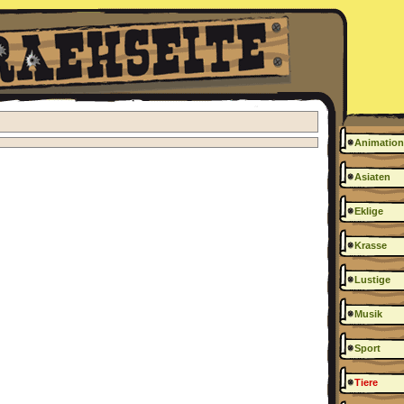
Animation
Asiaten
Eklige
Krasse
Lustige
Musik
Sport
Tiere