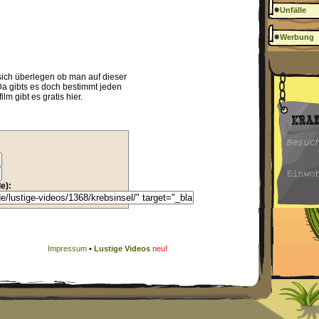
Unfälle
Werbung
sich überlegen ob man auf dieser
Da gibts es doch bestimmt jeden
m gibt es gratis hier.
e):
Impressum
•
Lustige Videos
neu!