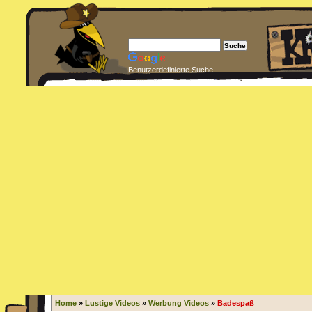
Benutzerdefinierte Suche
Home
»
Lustige Videos
»
Werbung Videos
»
Badespaß