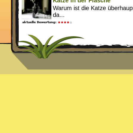
Katze in der Flasche
Warum ist die Katze überhaupt
da...