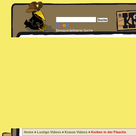
Benutzerdefinierte Suche
Home
»
Lustige Videos
»
Krasse Videos
»
Korken in der Flasche