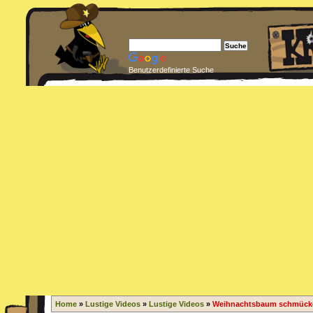
Benutzerdefinierte Suche
Home
»
Lustige Videos
»
Lustige Videos
»
Weihnachtsbaum schmück