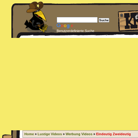
Benutzerdefinierte Suche
Home
»
Lustige Videos
»
Werbung Videos
»
Eindeutig Zweideutig