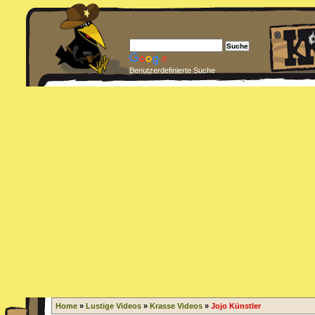
Benutzerdefinierte Suche
Home
»
Lustige Videos
»
Krasse Videos
»
Jojo Künstler