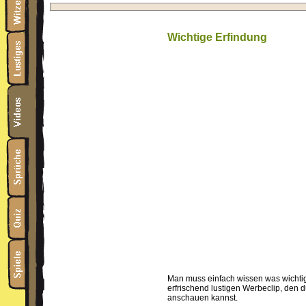
Wichtige Erfindung
Man muss einfach wissen was wichtig
erfrischend lustigen Werbeclip, den d
anschauen kannst.