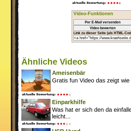
Video-Funktionen
Per E-Mail versenden
Video bewerten
Link zu dieser Seite (als HTML-Cod
Ähnliche Videos
Ameisenbär
Gratis fun Video das zeigt wi
Einparkhilfe
Was hat er sich den da einfall
leicht...