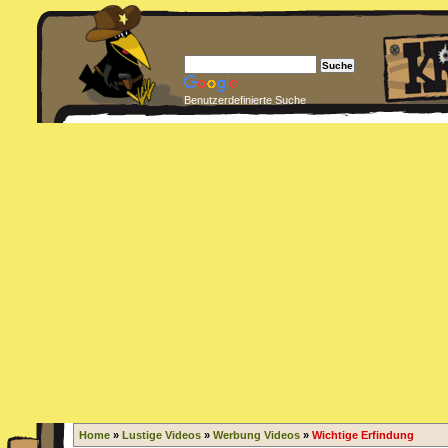
Benutzerdefinierte Suche
Home
»
Lustige Videos
»
Werbung Videos
»
Wichtige Erfindung