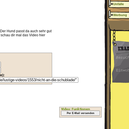
Unfälle
Werbung
r. Der Hund passt da auch sehr gut
 schau dir mal das Video hier
e):
.
Per E-Mail versenden