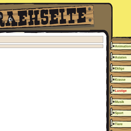
Animation
Asiaten
Eklige
Krasse
Lustige
Musik
Sport
Tiere