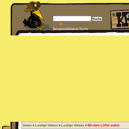
Benutzerdefinierte Suche
Home
»
Lustige Videos
»
Lustige Videos
»
Mit dem Löffel malen