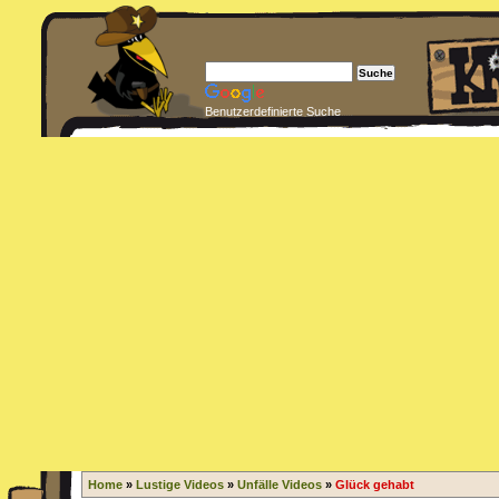
Benutzerdefinierte Suche
Home
»
Lustige Videos
»
Unfälle Videos
»
Glück gehabt