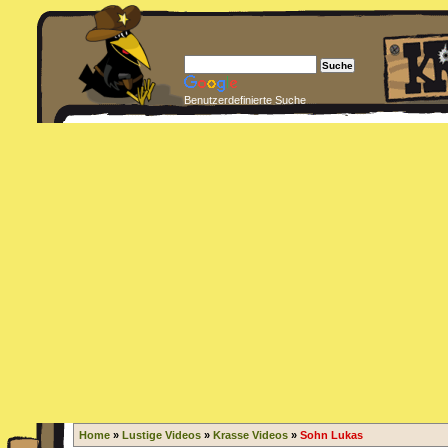
Benutzerdefinierte Suche
Home
»
Lustige Videos
»
Krasse Videos
»
Sohn Lukas