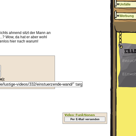
Unfälle
Werbung
ichts ahnend sitzt der Mann an
....? Wow, da hat er aber wohl
enlos hier nach warum!
e):
Per E-Mail versenden