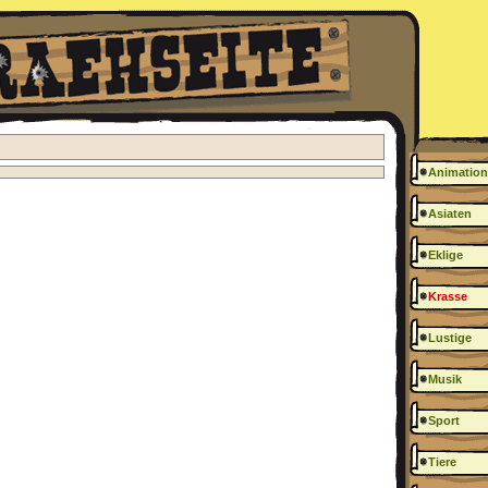
Animation
Asiaten
Eklige
Krasse
Lustige
Musik
Sport
Tiere