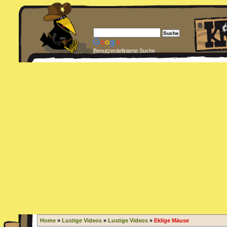
Benutzerdefinierte Suche
Home
»
Lustige Videos
»
Lustige Videos
»
Eklige Mäuse