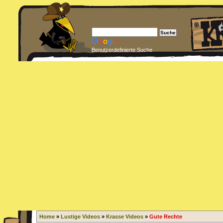
Benutzerdefinierte Suche
Home
»
Lustige Videos
»
Krasse Videos
»
Gute Rechte