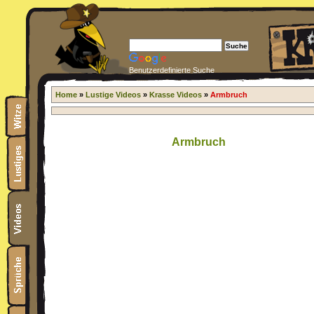
Benutzerdefinierte Suche
Home
»
Lustige Videos
»
Krasse Videos
»
Armbruch
Armbruch