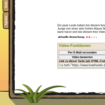
Ein paar Leute haben bei diesem funny
Junge von einer sehr hohen Mauer fä
kann hat er sich bei diesem free Vi
Video-Funktionen
Per E-Mail versenden
Video bewerten
Link zu dieser Seite (als HTML-Cod