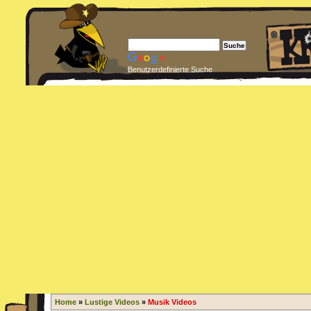
Benutzerdefinierte Suche
Home
»
Lustige Videos
»
Musik Videos