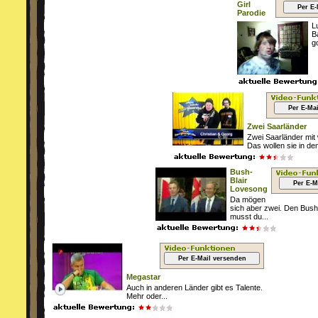
Girl
Per E-
Parodie
L
B
go
Per E-Ma
Zwei Saarländer
Zwei Saarländer mit 
Das wollen sie in dem
Bush-
Blair
Per E-M
Lovesong
Da mögen
sich aber zwei. Den Bush
musst du...
Per E-Mail versenden
Megastar
Auch in anderen Länder gibt es Talente.
Mehr oder...