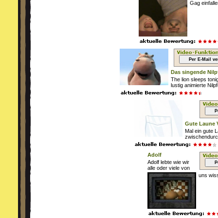
Gag einfalle
Per E-Mail v
Das singende Nilp
The lion sleeps toni
lustig animierte Nilpf
P
Gute Laune 
Mal ein gute 
zwischendurc
Adolf
Adolf lebte wie wir
P
alle oder viele von
uns wiss