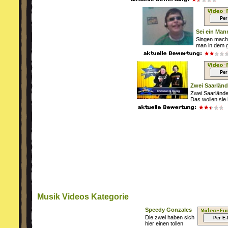
Per
Sei ein Man
Singen mach
man in dem g
Per
Zwei Saarländ
Zwei Saarländer
Das wollen sie 
Musik Videos Kategorie
Speedy Gonzales
Die zwei haben sich
Per E-
hier einen tollen