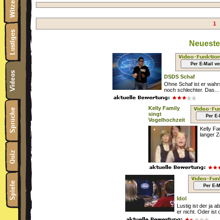
1
Neueste
Per E-Mail v
DSDS Schaf
Ohne Schaf ist er wahr
noch schlechter. Das...
Kelly Family
singt
Per E-
Vogelhochzeit
Kelly Fa
langer Ze
Per E-M
Idol
Lustig ist der ja 
er nicht. Oder ist 