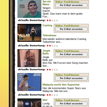
Sei ein
Mann
Per E-Mail versenden
Singen
macht
Spaß. Das kann man in dem gratis
Fun...
Casting
Per E-Mail versenden
Teilnehmer
Mal wieder außerst talentierte Casting
Teilnehmer aus...
Jingle
Bells
Per E-Mail versenden
Jingle
Bells auf
dem Klo. Mit Furzen eine Song machen
das...
Per E-Mail versenden
Malaysia sucht den Superstar
Hier die kommenden Super Stars aus
Malaysia. Wie bei uns...
Idol
Lustig
Per E-Mail versenden
ist der ja