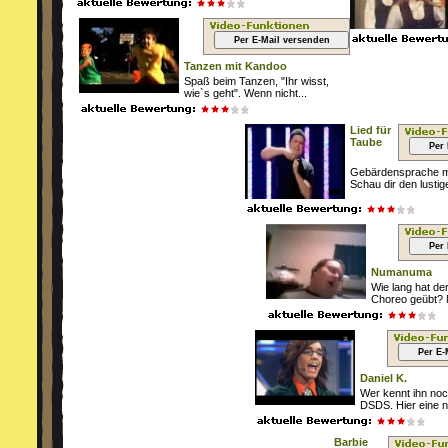
Per E-Mail versenden
Tanzen mit Kandoo
Spaß beim Tanzen, "Ihr wisst,
wie`s geht". Wenn nicht...
Lied für
Taube
Per 
Gebärdensprache m
Schau dir den lustige
Per 
Numanuma
Wie lang hat der
Choreo geübt? M
Per E-
Daniel K.
Wer kennt ihn noc
DSDS. Hier eine ne
Barbie