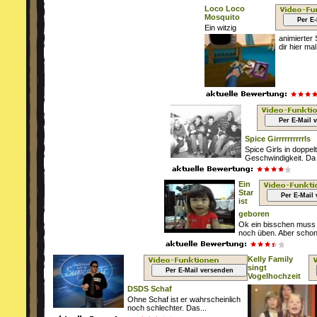
Loco Loco
Mosquito
Per E
Ein witzig
animierter
dir hier mal.
Per E-Mail 
Spice Girrrrrrrrrrls
Spice Girls in doppel
Geschwindigkeit. Da h
Ein
Star
Per E-Mail
ist
geboren
Ok ein bisschen muss 
noch üben. Aber schon.
Kelly Family
singt
Per E-Mail versenden
Vogelhochzeit
DSDS Schaf
Ohne Schaf ist er wahrscheinlich
noch schlechter. Das...