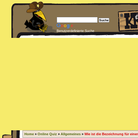
Benutzerdefinierte Suche
Home
»
Online Quiz
»
Allgemeines
»
Wie ist die Bezeichnung für ein