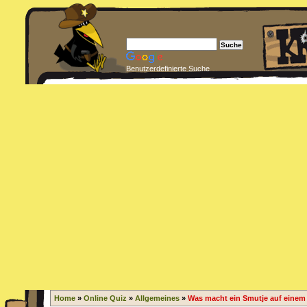
Benutzerdefinierte Suche
Home
»
Online Quiz
»
Allgemeines
»
Was macht ein Smutje auf einem 