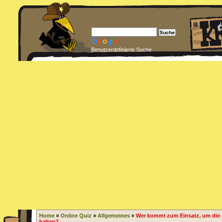
Benutzerdefinierte Suche
Home
»
Online Quiz
»
Allgemeines
»
Wer kommt zum Einsatz, um die 
halten?