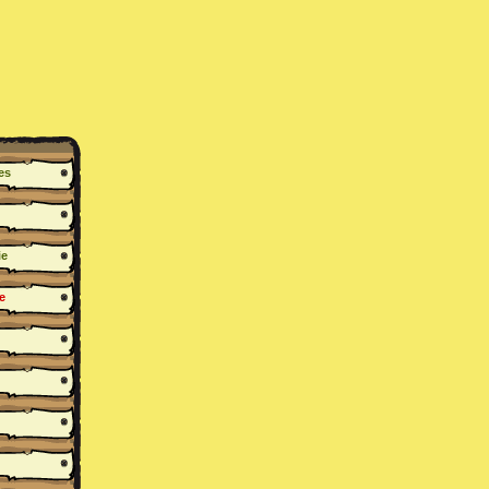
es
ie
e