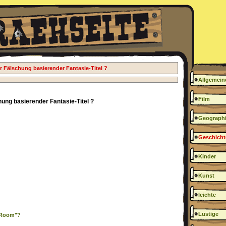
er Fälschung basierender Fantasie-Titel ?
Allgemein
Film
chung basierender Fantasie-Titel ?
Geograph
Geschicht
Kinder
Kunst
leichte
Lustige
g Room"?