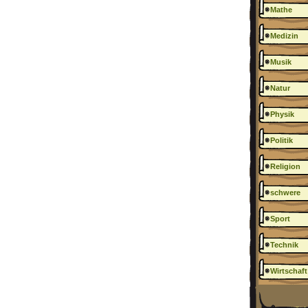
Mathe
Medizin
Musik
Natur
Physik
Politik
Religion
schwere
Sport
Technik
Wirtschaft