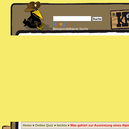
Benutzerdefinierte Suche
Home
»
Online Quiz
»
leichte
»
Was gehört zur Ausrüstung eines Alpi