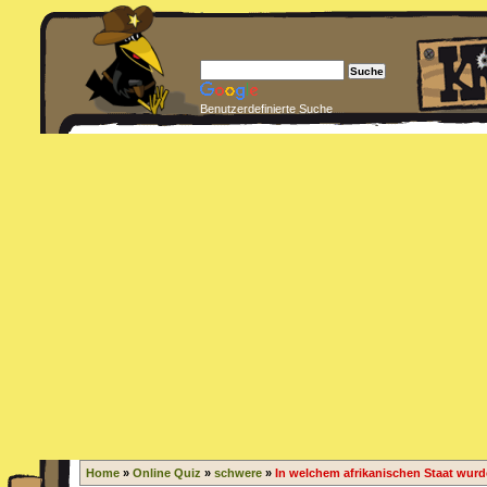
Benutzerdefinierte Suche
Home
»
Online Quiz
»
schwere
»
In welchem afrikanischen Staat wurde