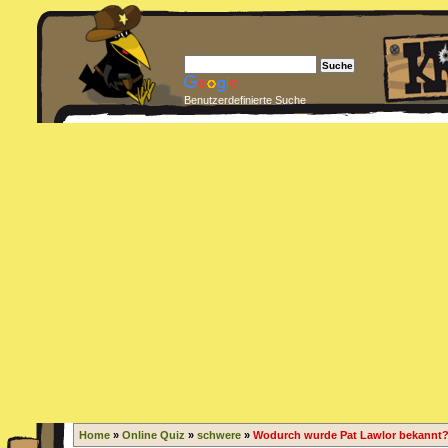
Benutzerdefinierte Suche
Home
»
Online Quiz
»
schwere
»
Wodurch wurde Pat Lawlor bekannt