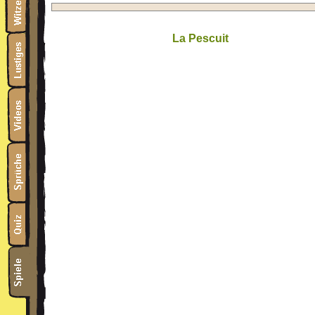
La Pescuit