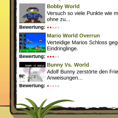
Bobby World
Versuch so viele Punkte wie m
ohne zu...
Bewertung:
Mario World Overrun
Verteidige Marios Schloss gege
Eindringlinge.
Bewertung:
Bunny Vs. World
Adolf Bunny zerstörte den Fri
Anweisungen...
Bewertung: