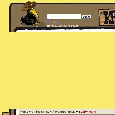
Benutzerdefinierte Suche
Home
»
Online Spiele
»
Adventure Spiele
»
Bobby World