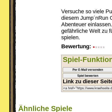
Versuche so viele Pu
diesem Jump´nRun Ga
Abenteuer einlassen
gefährliche Welt zu f
spielen.
Bewertung:
Spiel-Funktio
Per E-Mail versenden
Spiel bewerten
Link zu dieser Sei
Ähnliche Spiele