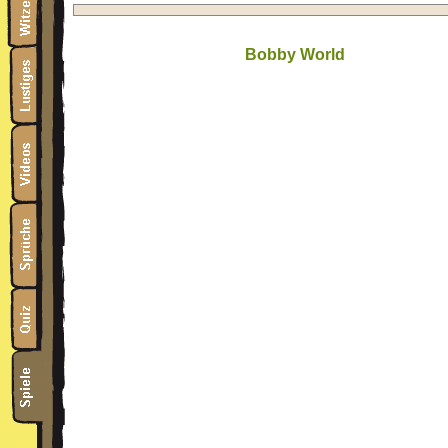
Bobby World