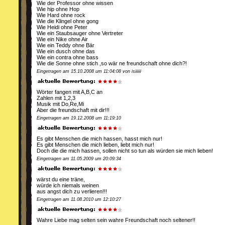
Wie der Professor ohne wissen
Wie hip ohne Hop
Wie Hard ohne rock
Wie die Klingel ohne gong
Wie Heidi ohne Peter
Wie ein Staubsauger ohne Vertreter
Wie ein Nike ohne Air
Wie ein Teddy ohne Bär
Wie ein dusch ohne das
Wie ein contra ohne bass
Wie die Sonne ohne stich ,so wär ne freundschaft ohne dich?!
Eingetragen am 15.10.2008 um 11:04:08 von isiiiiii
Wörter fangen mit A,B,C an
Zahlen mit 1,2,3
Musik mit Do,Re,Mi
Aber die freundschaft mit dir!!!
Eingetragen am 19.12.2008 um 11:19:10
Es gibt Menschen die mich hassen, hasst mich nur!
Es gibt Menschen die mich lieben, liebt mich nur!
Doch die die mich hassen, sollen nicht so tun als würden sie mich lieben!
Eingetragen am 11.05.2009 um 20:09:34
wärst du eine träne,
würde ich niemals weinen
aus angst dich zu verlieren!!!
Eingetragen am 11.08.2010 um 12:10:27
Wahre Liebe mag selten sein wahre Freundschaft noch seltener!!