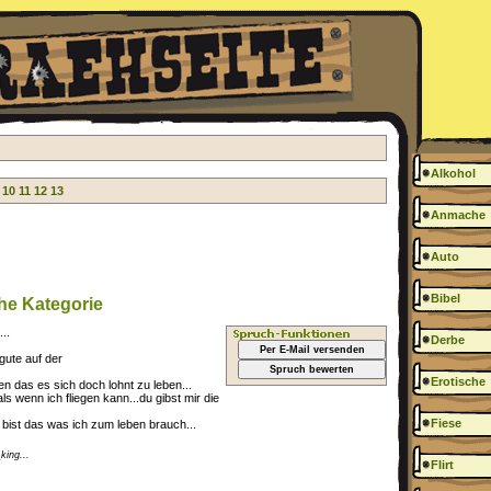
Alkohol
10
11
12
13
Anmache
Auto
Bibel
he Kategorie
..
Derbe
Per E-Mail versenden
gute auf der
Spruch bewerten
Erotische
n das es sich doch lohnt zu leben...
ls wenn ich fliegen kann...du gibst mir die
Fiese
bist das was ich zum leben brauch...
king...
Flirt