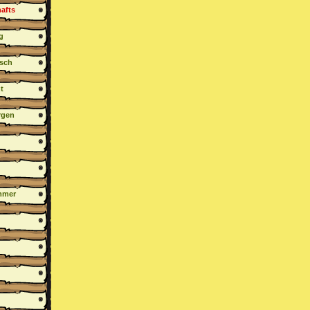
afts
g
sch
t
rgen
mmer