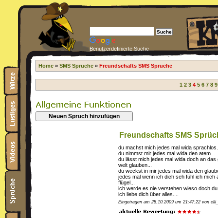
Benutzerdefinierte Suche
Home
»
SMS Sprüche
»
Freundschafts SMS Sprüche
1
2
3
4
5
6
7
8
9
Neuen Spruch hinzufügen
Freundschafts SMS Sprüc
du machst mich jedes mal wida sprachlos..
du nimmst mir jedes mal wida den atem...
du lässt mich jedes mal wida doch an das 
welt glauben...
du weckst in mir jedes mal wida den glaube
jedes mal wenn ich dich seh fühl ich mich a
flügel...
ich werde es nie verstehen wieso.doch du 
ich liebe dich über alles....
Eingetragen am 28.10.2009 um 21:47:22 von elli_