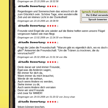
Eingetragen am 23.10.2006 um 18:32:58
Regenbogen und Sonnenschein das wünsch ich dir
zum Glücklich sein. Schöne Tage, eine wundervolle
Per E-Mail versend
Zeit und ein kleines Licht in der Dunkelheit!
Spruch bewerten
Eingetragen am 23.10.2006 um 18:38:59
Freunde sind Engel die uns wieder auf die Beine helfen wenn unsere Flügel
vergessen haben wie man fliegt.
Eingetragen am 13.02.2008 um 12:24:30 von Melanie
Fragt die Liebe die Freundschaft: "Warum gibt es eigentlich dich, wo es doch
gibt?" Antwortet die Freundschaft: "Um die Tränen zu trocknen, die du
verursachst!!!"
Eingetragen am 26.02.2008 um 21:01:34 von Alla
Denk daran wir sind immer Freunde,
Egal was die Anderen sagen,
Bin immer für dich da,
Wann immer du mich brauchst,
Werde dir nie wehtun,
Auch wenn Andere es werden,
Stehe immer zu dir,
Auch wenn Andere dich verraten
Denn wir sind Freunde
und zwar für IMMER!
Eingetragen am 29.03.2008 um 01:20:32 von Jessy-chan
felsen können brechen,