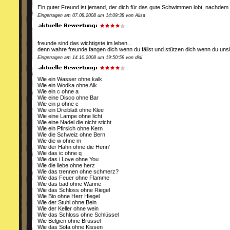
Ein guter Freund ist jemand, der dich für das gute Schwimmen lobt, nachdem 
Eingetragen am 07.08.2008 um 14:09:38 von Alisa
freunde sind das wichtigste im leben...
denn wahre freunde fangen dich wenn du fällst und stützen dich wenn du unsic
Eingetragen am 14.10.2008 um 19:50:59 von didi
Wie ein Wasser ohne kalk
Wie ein Wodka ohne Alk
Wie ein c ohne a
Wie eine Disco ohne Bar
Wie ein p ohne c
Wie ein Dreiblatt ohne Klee
Wie eine Lampe ohne licht
Wie eine Nadel die nicht sticht
Wie ein Pfirsich ohne Kern
Wie die Schweiz ohne Bern
Wie die w ohne m
Wie der Hahn ohne die Henn’
Wie das ic ohne q
Wie das i Love ohne You
Wie die liebe ohne herz
Wie das trennen ohne schmerz?
Wie das Feuer ohne Flamme
Wie das bad ohne Wanne
Wie das Schloss ohne Riegel
Wie Bio ohne Herr Hiegel
Wie der Stuhl ohne Bein
Wie der Keller ohne wein
Wie das Schloss ohne Schlüssel
Wie Belgien ohne Brüssel
Wie das Sofa ohne Kissen