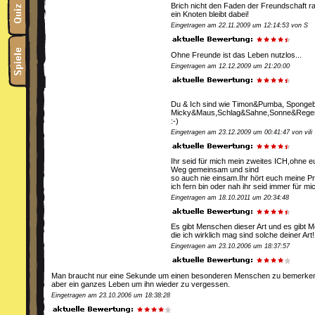
Brich nicht den Faden der Freundschaft r
ein Knoten bleibt dabei!
Eingetragen am 22.11.2009 um 12:14:53 von S
Ohne Freunde ist das Leben nutzlos...
Eingetragen am 12.12.2009 um 21:20:00
Du & Ich sind wie Timon&Pumba, Spongeb
Micky&Maus,Schlag&Sahne,Sonne&Regen.. 
:-)
Eingetragen am 23.12.2009 um 00:41:47 von vili
Ihr seid für mich mein zweites ICH,ohne 
Weg gemeinsam und sind
so auch nie einsam.Ihr hört euch meine P
ich fern bin oder nah ihr seid immer für mi
Eingetragen am 18.10.2011 um 20:34:48
Es gibt Menschen dieser Art und es gibt 
die ich wirklich mag sind solche deiner Art
Eingetragen am 23.10.2006 um 18:37:57
Man braucht nur eine Sekunde um einen besonderen Menschen zu bemerken! 
aber ein ganzes Leben um ihn wieder zu vergessen.
Eingetragen am 23.10.2006 um 18:38:28