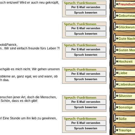
asch entzwei! Wird er auch neu geknüpft,
Freundsch
Per E-Mail versenden
Spruch bewerten
Geburtsta
Glückwun
Per E-Mail versenden
Spruch bewerten
Gute Nach
ob&Patrick,
Wir sind einfach freunde fürs Leben ?!
Per E-Mail versenden
Guten Mo
Spruch bewerten
Hochzeit
euchgäb es mich nicht. Wir gehen unseren
Liebe
Per E-Mail versenden
robleme an, ganz egal, wo und wann, ob
Spruch bewerten
ch daa.
Liebesku
Silvester
Menschen jener Art, doch die Menschen,
! Schön, dass es dich gibt!
Per E-Mail versenden
Sonstige
Spruch bewerten
Eine Stunde um ihn lieb zu gewinnen,
Süße
Per E-Mail versenden
Spruch bewerten
Traurige