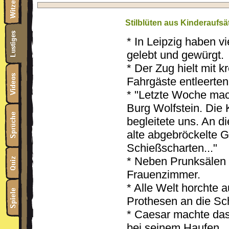
Stilblüten aus Kinderaufsä
* In Leipzig haben v
gelebt und gewürgt.
* Der Zug hielt mit 
Fahrgäste entleerten
* "Letzte Woche mac
Burg Wolfstein. Die K
begleitete uns. An d
alte abgebröckelte 
Schießscharten..."
* Neben Prunksälen h
Frauenzimmer.
* Alle Welt horchte a
Prothesen an die Sc
* Caesar machte das
bei seinem Haufen.