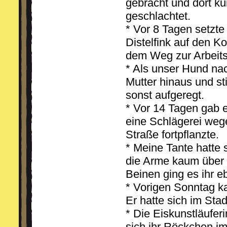
gebracht und dort k
geschlachtet.
* Vor 8 Tagen setzt
Distelfink auf den K
dem Weg zur Arbeitss
* Als unser Hund nac
Mutter hinaus und sti
sonst aufgeregt.
* Vor 14 Tagen gab e
eine Schlägerei wege
Straße fortpflanzte.
* Meine Tante hatte
die Arme kaum über 
Beinen ging es ihr e
* Vorigen Sonntag k
Er hatte sich im Sta
* Die Eiskunstläuferi
sich ihr Röckchen i