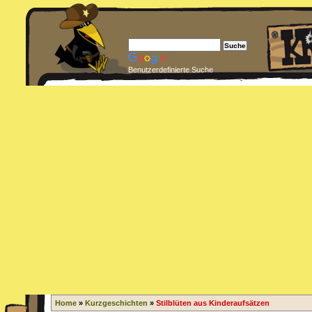
Benutzerdefinierte Suche
Home
»
Kurzgeschichten
»
Stilblüten aus Kinderaufsätzen