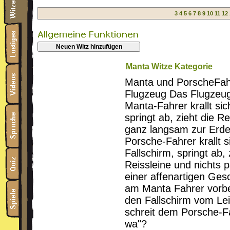
3
4
5
6
7
8
9
10
11
12
Neuen Witz hinzufügen
Manta Witze Kategorie
Manta und PorscheFahr
Flugzeug Das Flugzeug
Manta-Fahrer krallt sic
springt ab, zieht die R
ganz langsam zur Erde
Porsche-Fahrer krallt 
Fallschirm, springt ab, 
Reissleine und nichts p
einer affenartigen Ges
am Manta Fahrer vorbei
den Fallschirm vom Le
schreit dem Porsche-Fa
wa"?