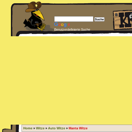
Benutzerdefinierte Suche
Home
»
Witze
»
Auto Witze
»
Manta Witze