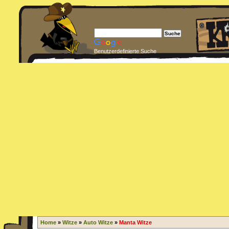
Benutzerdefinierte Suche
Home
»
Witze
»
Auto Witze
»
Manta Witze