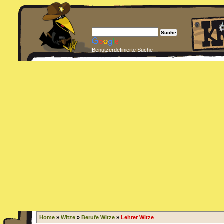
Benutzerdefinierte Suche
Home
»
Witze
»
Berufe Witze
»
Lehrer Witze