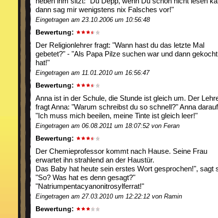
neben ihm sitzt: "Du Depp, wenn Du schon nicht lesen ka
dann sag mir wenigstens nix Falsches vor!"
Eingetragen am 23.10.2006 um 10:56:48
Bewertung:
Der Religionlehrer fragt: "Wann hast du das letzte Mal
gebetet?" - "Als Papa Pilze suchen war und dann gekocht
hat!"
Eingetragen am 11.01.2010 um 16:56:47
Bewertung:
Anna ist in der Schule, die Stunde ist gleich um. Der Lehr
fragt Anna: "Warum schreibst du so schnell?" Anna darauf
"Ich muss mich beeilen, meine Tinte ist gleich leer!"
Eingetragen am 06.08.2011 um 18:07:52 von Feran
Bewertung:
Der Chemieprofessor kommt nach Hause. Seine Frau
erwartet ihn strahlend an der Haustür.
Das Baby hat heute sein erstes Wort gesprochen!", sagt s
"So? Was hat es denn gesagt?"
"Natriumpentacyanonitrosylferrat!"
Eingetragen am 27.03.2010 um 12:22:12 von Ramin
Bewertung: