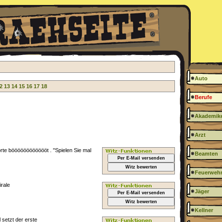
Auto
2
13
14
15
16
17
18
Berufe
Akademik
Arzt
orte bööööööööööööt . "Spielen Sie mal
Beamten
Per E-Mail versenden
Witz bewerten
Feuerweh
rale
Jäger
Per E-Mail versenden
Witz bewerten
Kellner
 setzt der erste