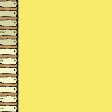
erer
ris
ter
lle