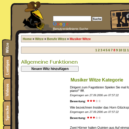
Benutzerdefinierte Suche
Home
»
Witze
»
Berufe Witze
»
Musiker Witze
1
2
3
4
5
6
7
8
9
10
11
1
Neuen Witz hinzufügen
Musiker Witze Kategorie
Dirigent zum Fagottisten Spielen Sie mal f
piano!" ffff.
Eingetragen am 27.09.2006 um 07:57:22
Bewertung:
Wie bezeichnen Insider das Horn Glückspi
Eingetragen am 27.09.2006 um 07:57:22
Bewertung:
Zwei Hörner halten Quinten aus Auf einmal