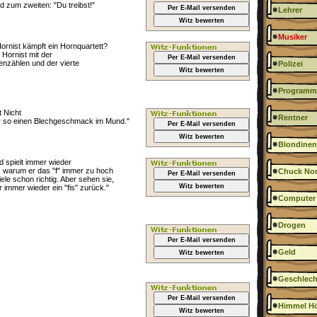
d zum zweiten: "Du treibst!"
Per E-Mail versenden
Lehrer
Witz bewerten
Musiker
ornist kämpft ein Hornquartett?
 Hornist mit der
Per E-Mail versenden
senzählen und der vierte
Polizei
Witz bewerten
Programmi
 Nicht
Rentner
r so einen Blechgeschmack im Mund."
Per E-Mail versenden
Witz bewerten
Blondinen
d spielt immer wieder
t, warum er das "f" immer zu hoch
Chuck Nor
Per E-Mail versenden
iele schon richtig. Aber sehen sie,
Witz bewerten
r immer wieder ein "fis" zurück."
Computer
Drogen
Per E-Mail versenden
Geld
Witz bewerten
Geschlech
Per E-Mail versenden
Himmel Hö
Witz bewerten