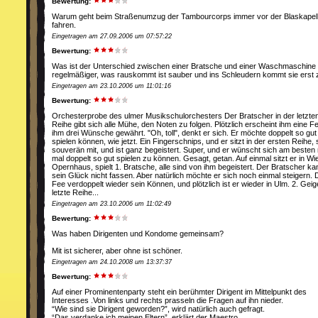
Bewertung:
Warum geht beim Straßenumzug der Tambourcorps immer vor der Blaskapelle?
fahren.
Eingetragen am 27.09.2006 um 07:57:22
Bewertung:
Was ist der Unterschied zwischen einer Bratsche und einer Waschmaschine
regelmäßiger, was rauskommt ist sauber und ins Schleudern kommt sie erst 
Eingetragen am 23.10.2006 um 11:01:16
Bewertung:
Orchesterprobe des ulmer Musikschulorchesters Der Bratscher in der letzte
Reihe gibt sich alle Mühe, den Noten zu folgen. Plötzlich erscheint ihm eine Fe
ihm drei Wünsche gewährt. "Oh, toll", denkt er sich. Er möchte doppelt so gut
spielen können, wie jetzt. Ein Fingerschnips, und er sitzt in der ersten Reihe, s
souverän mit, und ist ganz begeistert. Super, und er wünscht sich am besten
mal doppelt so gut spielen zu können. Gesagt, getan. Auf einmal sitzt er in Wi
Opernhaus, spielt 1. Bratsche, alle sind von ihm begeistert. Der Bratscher ka
sein Glück nicht fassen. Aber natürlich möchte er sich noch einmal steigern. 
Fee verdoppelt wieder sein Können, und plötzlich ist er wieder in Ulm. 2. Geig
letzte Reihe...
Eingetragen am 23.10.2006 um 11:02:49
Bewertung:
Was haben Dirigenten und Kondome gemeinsam?
Mit ist sicherer, aber ohne ist schöner.
Eingetragen am 24.10.2008 um 13:37:37
Bewertung:
Auf einer Prominentenparty steht ein berühmter Dirigent im Mittelpunkt des
Interesses .Von links und rechts prasseln die Fragen auf ihn nieder.
“Wie sind sie Dirigent geworden?”, wird natürlich auch gefragt.
“Das verdanke ich meinen Eltern”, erklärt der Maestro.