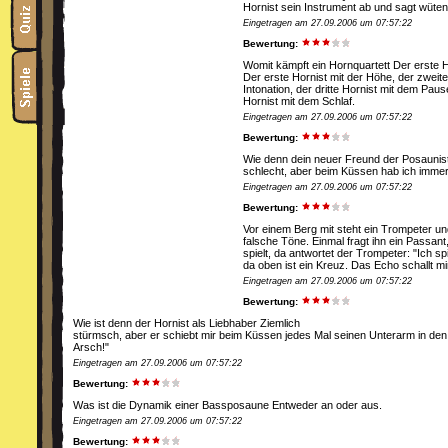
Hornist sein Instrument ab und sagt wüten
Eingetragen am 27.09.2006 um 07:57:22
Bewertung:
Womit kämpft ein Hornquartett Der erste H
Der erste Hornist mit der Höhe, der zweite
Intonation, der dritte Hornist mit dem Pau
Hornist mit dem Schlaf.
Eingetragen am 27.09.2006 um 07:57:22
Bewertung:
Wie denn dein neuer Freund der Posaunist
schlecht, aber beim Küssen hab ich imme
Eingetragen am 27.09.2006 um 07:57:22
Bewertung:
Vor einem Berg mit steht ein Trompeter un
falsche Töne. Einmal fragt ihn ein Passan
spielt, da antwortet der Trompeter: "Ich sp
da oben ist ein Kreuz. Das Echo schallt mi
Eingetragen am 27.09.2006 um 07:57:22
Bewertung:
Wie ist denn der Hornist als Liebhaber Ziemlich
stürmsch, aber er schiebt mir beim Küssen jedes Mal seinen Unterarm in den
Arsch!"
Eingetragen am 27.09.2006 um 07:57:22
Bewertung:
Was ist die Dynamik einer Bassposaune Entweder an oder aus.
Eingetragen am 27.09.2006 um 07:57:22
Bewertung: