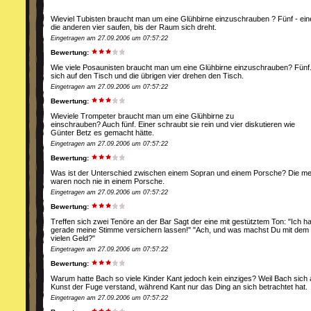
Wieviel Tubisten braucht man um eine Glühbirne einzuschrauben ? Fünf - eine
die anderen vier saufen, bis der Raum sich dreht.
Eingetragen am 27.09.2006 um 07:57:22
Bewertung:
Wie viele Posaunisten braucht man um eine Glühbirne einzuschrauben? Fünf. E
sich auf den Tisch und die übrigen vier drehen den Tisch.
Eingetragen am 27.09.2006 um 07:57:22
Bewertung:
Wieviele Trompeter braucht man um eine Glühbirne zu
einschrauben? Auch fünf. Einer schraubt sie rein und vier diskutieren wie
Günter Betz es gemacht hätte.
Eingetragen am 27.09.2006 um 07:57:22
Bewertung:
Was ist der Unterschied zwischen einem Sopran und einem Porsche? Die me
waren noch nie in einem Porsche.
Eingetragen am 27.09.2006 um 07:57:22
Bewertung:
Treffen sich zwei Tenöre an der Bar Sagt der eine mit gestütztem Ton: "Ich h
gerade meine Stimme versichern lassen!" "Ach, und was machst Du mit dem
vielen Geld?"
Eingetragen am 27.09.2006 um 07:57:22
Bewertung:
Warum hatte Bach so viele Kinder Kant jedoch kein einziges? Weil Bach sich 
Kunst der Fuge verstand, während Kant nur das Ding an sich betrachtet hat.
Eingetragen am 27.09.2006 um 07:57:22