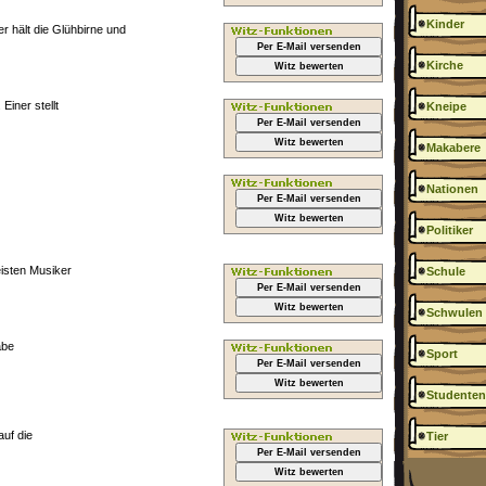
Kinder
r hält die Glühbirne und
Per E-Mail versenden
Kirche
Witz bewerten
iner stellt
Kneipe
Per E-Mail versenden
Witz bewerten
Makabere
Nationen
Per E-Mail versenden
Witz bewerten
Politiker
isten Musiker
Schule
Per E-Mail versenden
Witz bewerten
Schwulen
abe
Sport
Per E-Mail versenden
Witz bewerten
Studenten
auf die
Tier
Per E-Mail versenden
Witz bewerten