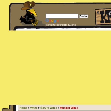
Benutzerdefinierte Suche
Home
»
Witze
»
Berufe Witze
»
Musiker Witze