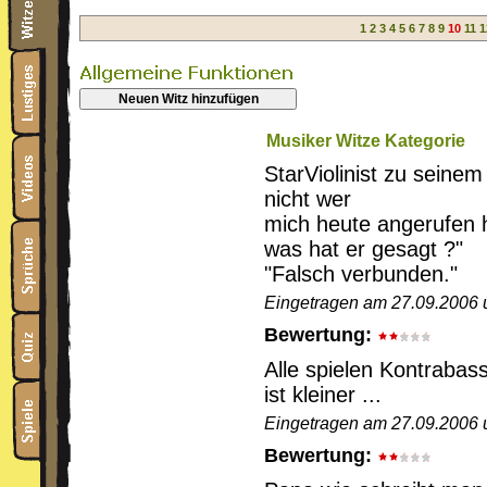
1
2
3
4
5
6
7
8
9
10
11
1
Neuen Witz hinzufügen
Musiker Witze Kategorie
StarViolinist zu seine
nicht wer
mich heute angerufen ha
was hat er gesagt ?"
"Falsch verbunden."
Eingetragen am 27.09.2006 
Bewertung:
Alle spielen Kontrabass
ist kleiner ...
Eingetragen am 27.09.2006 
Bewertung: