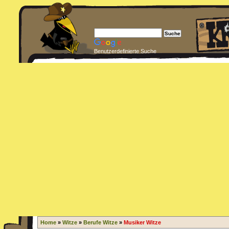
Benutzerdefinierte Suche
Home
»
Witze
»
Berufe Witze
»
Musiker Witze