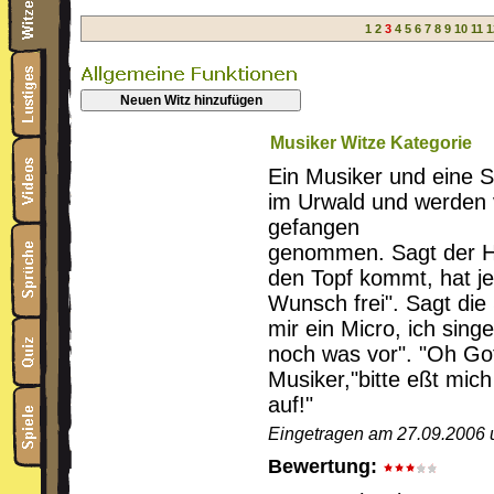
1
2
3
4
5
6
7
8
9
10
11
1
Neuen Witz hinzufügen
Musiker Witze Kategorie
Ein Musiker und eine S
im Urwald und werden 
gefangen
genommen. Sagt der Häu
den Topf kommt, hat je
Wunsch frei". Sagt die 
mir ein Micro, ich sing
noch was vor". "Oh Got
Musiker,"bitte eßt mich
auf!"
Eingetragen am 27.09.2006 
Bewertung: