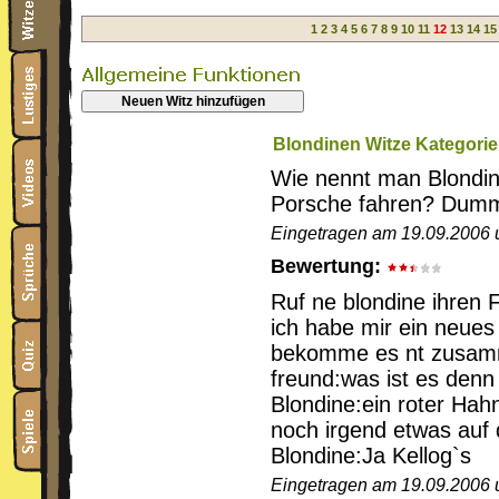
1
2
3
4
5
6
7
8
9
10
11
12
13
14
15
Neuen Witz hinzufügen
Blondinen Witze Kategorie
Wie nennt man Blondin
Porsche fahren? Du
Eingetragen am 19.09.2006 
Bewertung:
Ruf ne blondine ihren 
ich habe mir ein neues
bekomme es nt zusam
freund:was ist es denn
Blondine:ein roter Hah
noch irgend etwas auf
Blondine:Ja Kellog`s
Eingetragen am 19.09.2006 