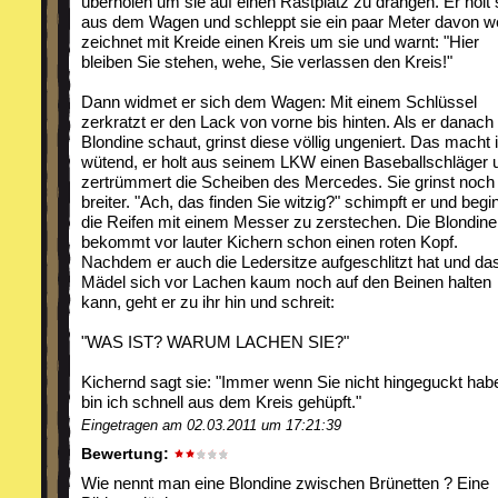
überholen um sie auf einen Rastplatz zu drängen. Er holt 
aus dem Wagen und schleppt sie ein paar Meter davon w
zeichnet mit Kreide einen Kreis um sie und warnt: "Hier
bleiben Sie stehen, wehe, Sie verlassen den Kreis!"
Dann widmet er sich dem Wagen: Mit einem Schlüssel
zerkratzt er den Lack von vorne bis hinten. Als er danach
Blondine schaut, grinst diese völlig ungeniert. Das macht 
wütend, er holt aus seinem LKW einen Baseballschläger 
zertrümmert die Scheiben des Mercedes. Sie grinst noch 
breiter. "Ach, das finden Sie witzig?" schimpft er und begin
die Reifen mit einem Messer zu zerstechen. Die Blondine
bekommt vor lauter Kichern schon einen roten Kopf.
Nachdem er auch die Ledersitze aufgeschlitzt hat und da
Mädel sich vor Lachen kaum noch auf den Beinen halten
kann, geht er zu ihr hin und schreit:
"WAS IST? WARUM LACHEN SIE?"
Kichernd sagt sie: "Immer wenn Sie nicht hingeguckt hab
bin ich schnell aus dem Kreis gehüpft."
Eingetragen am 02.03.2011 um 17:21:39
Bewertung:
Wie nennt man eine Blondine zwischen Brünetten ? Eine