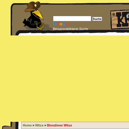
Benutzerdefinierte Suche
Home
»
Witze
»
Blondinen Witze