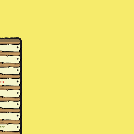
ris
ter