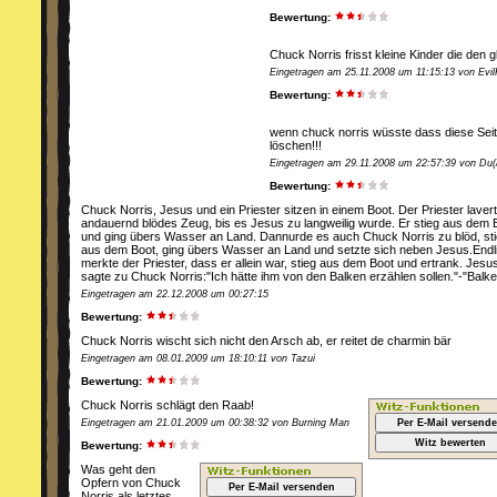
Bewertung:
Chuck Norris frisst kleine Kinder die den g
Eingetragen am 25.11.2008 um 11:15:13 von Evil
Bewertung:
wenn chuck norris wüsste dass diese Seite
löschen!!!
Eingetragen am 29.11.2008 um 22:57:39 von Du
Bewertung:
Chuck Norris, Jesus und ein Priester sitzen in einem Boot. Der Priester lavert
andauernd blödes Zeug, bis es Jesus zu langweilig wurde. Er stieg aus dem 
und ging übers Wasser an Land. Dannurde es auch Chuck Norris zu blöd, st
aus dem Boot, ging übers Wasser an Land und setzte sich neben Jesus.Endl
merkte der Priester, dass er allein war, stieg aus dem Boot und ertrank. Jesu
sagte zu Chuck Norris:"Ich hätte ihm von den Balken erzählen sollen."-"Balk
Eingetragen am 22.12.2008 um 00:27:15
Bewertung:
Chuck Norris wischt sich nicht den Arsch ab, er reitet de charmin bär
Eingetragen am 08.01.2009 um 18:10:11 von Tazui
Bewertung:
Chuck Norris schlägt den Raab!
Eingetragen am 21.01.2009 um 00:38:32 von Burning Man
Per E-Mail versend
Witz bewerten
Bewertung:
Was geht den
Opfern von Chuck
Per E-Mail versenden
Norris als letztes