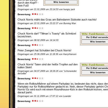
Witz bewerten
durch den Kopf? -
Sein Fuß!
Eingetragen am 21.01.2009 um 23:14:53 von hungry jack
Bewertung:
Chuck Norris mäht das Gras am Bahndamm Südseite auch nachts!
Eingetragen am 22.01.2009 um 23:22:37 von Burning Man
Bewertung:
Chuck Norris darf "Tillman`s Toasty" als Schnitzel
bezeichnen.
Per E-Mail versend
Eingetragen am 08.02.2009 um 14:14:33
Witz bewerten
Bewertung:
Peter Zwegert hat Schulden bei Chuck Norris!
Eingetragen am 25.06.2009 um 11:18:36 von HarryHansen
Bewertung:
Chuck Norris' Taten sind der heiße Tropfen auf den
kalten Stein!
Per E-Mail versend
Eingetragen am 04.07.2009 um 18:26:26 von "schonwieder
Witz bewerten
derselbe"
Bewertung:
Wenn ein Rollstuhlfahrer auf einem Parkplatz ist, bedeutet das nicht, dass der
Parkplatz nur für Rollstuhlfahrer gedacht ist. Nein, dieser Parkplatz gehört C
Norris! Es wird euch mit einem Roundhouse-Kick in den Rollstuhl kicken, wen
darauf parkt.
Eingetragen am 01.11.2009 um 17:07:12 von Leander
Bewertung: