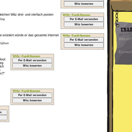
Witz bewerten
leichen Witz drei- und vierfach posten
King
Per E-Mail versenden
Witz bewerten
 existiert würde er das gesamte Internet
Per E-Mail versenden
(/ü)Dom
Witz bewerten
Boot
Per E-Mail versenden
ieg
Witz bewerten
ich
s
en?"
Per E-Mail versenden
Witz bewerten
en