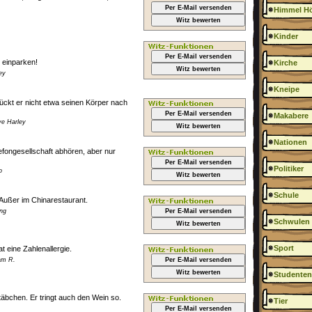
Per E-Mail versenden
Himmel Hö
Witz bewerten
Kinder
Per E-Mail versenden
m einparken!
Kirche
Witz bewerten
ey
Kneipe
ckt er nicht etwa seinen Körper nach
Per E-Mail versenden
Makabere
ve Harley
Witz bewerten
Nationen
fongesellschaft abhören, aber nur
Per E-Mail versenden
Politiker
o
Witz bewerten
Schule
 Außer im Chinarestaurant.
ng
Per E-Mail versenden
Schwulen
Witz bewerten
Sport
t eine Zahlenallergie.
am R.
Per E-Mail versenden
Witz bewerten
Studenten
täbchen. Er tringt auch den Wein so.
Tier
Per E-Mail versenden