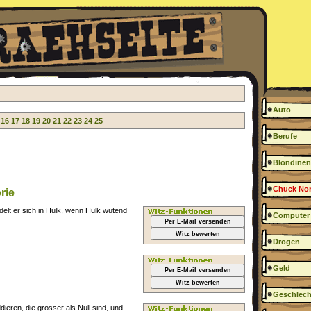
Auto
16
17
18
19
20
21
22
23
24
25
Berufe
Blondinen
Chuck Nor
rie
lt er sich in Hulk, wenn Hulk wütend
Computer
Per E-Mail versenden
Witz bewerten
Drogen
Geld
Per E-Mail versenden
Witz bewerten
Geschlech
ieren, die grösser als Null sind, und