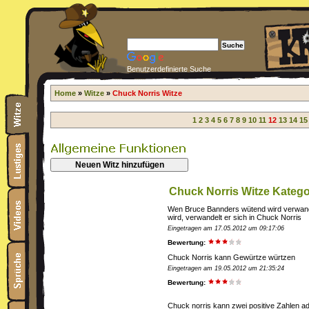
Benutzerdefinierte Suche
Home
»
Witze
»
Chuck Norris Witze
1
2
3
4
5
6
7
8
9
10
11
12
13
14
15
Neuen Witz hinzufügen
Chuck Norris Witze Katego
Wen Bruce Bannders wütend wird verwande
wird, verwandelt er sich in Chuck Norris
Eingetragen am 17.05.2012 um 09:17:06
Bewertung:
Chuck Norris kann Gewürtze würtzen
Eingetragen am 19.05.2012 um 21:35:24
Bewertung:
Chuck norris kann zwei positive Zahlen add