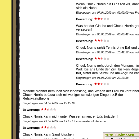
Wenn Chuck Norris ein Ei essen will, dann 
sich ein Huhn.
Eingetragen am 07.04.2009 um 09:00:00 von Pro-
Bewertung:
Was hat der Glaube und Chuck Norris g
versetzen!
Eingetragen am 06.05.2009 um 00:06:42 von ph
Bewertung:
Chuck Norris spielt Tennis ohne Ball und 
Eingetragen am 08.05.2009 um 15:42:57 von gui
Bewertung:
Chuck Norris geht durch den Monsun, hint
Welt, bis ans Ende der Zeit, bis kein Reg
fällt, hinter den Sturm und am Abgrund ent
Eingetragen am 04.06.2009 um 23:10:38
Bewertung:
Manche Männer bemühen sich lebenslang, das Wesen der Frau zu verstehe
Chuck Norris befasst sich mit weniger schwierigen Dingen, z.B der
Relativitätstheorie
Eingetragen am 04.06.2009 um 23:23:07
Bewertung:
Chuck Norris kann nicht unter Wasser atmen, er tut's trotzdem!
Eingetragen am 23.06.2009 um 19:13:17 von master of desaster
Bewertung:
Chuck Norris kann Sand lutschen.