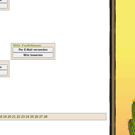
en
Per E-Mail versenden
Witz bewerten
en
18
19
20
21
22
23
24
25
26
27
28