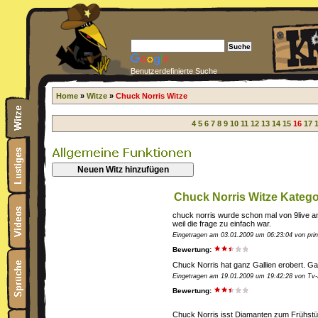
Benutzerdefinierte Suche
Home
»
Witze
»
Chuck Norris Witze
4
5
6
7
8
9
10
11
12
13
14
15
16
17
Neuen Witz hinzufügen
Chuck Norris Witze Katego
chuck norris wurde schon mal von 9live a
weil die frage zu einfach war.
Eingetragen am 03.01.2009 um 06:23:04 von pri
Bewertung:
Chuck Norris hat ganz Gallien erobert. 
Eingetragen am 19.01.2009 um 19:42:28 von Tv-
Bewertung:
Chuck Norris isst Diamanten zum Frühstü