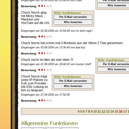
Eingetragen am 30.06.2009 um 22:48:43 von Clark
Per E-Mail versend
Witz bewerten
Bewertung:
Chuck Norris ging
mit Micky Maus ,
Per E-Mail versenden
Plankton und
Witz bewerten
YouTube auf die Uni
.
Eingetragen am 02.08.2009 um 13:54:40 von Ist doch egal !
Bewertung:
Chuck Norris hat schon mal 3 Bonbons aus der Nimm 2 Tüte genommen
Eingetragen am 03.08.2009 um 13:36:49 von bad boy
Bewertung:
Chuck norris ist älter als sein Vater !!!
Eingetragen am 21.08.2009 um 18:44:32 von master cheff
Per E-Mail versend
Witz bewerten
Bewertung:
Chuck Norris trägt
seine IP-Pakete zu
Per E-Mail versenden
Fuß zum Provider -
Witz bewerten
Die DSL-Leitung ist
ihm zu langsam.
Eingetragen am 27.08.2009 um 17:52:39
Bewertung:
4
5
6
7
8
9
10
11
12
13
14
15
16
17