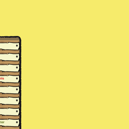
ris
ter