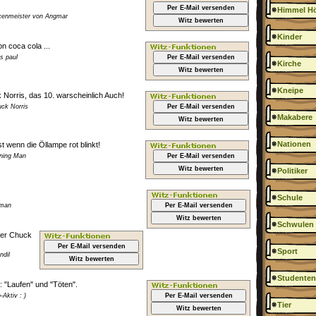
Per E-Mail versenden
Himmel Hö
xenmeister von Angmar
Witz bewerten
Kinder
n coca cola ...
s paul
Per E-Mail versenden
Kirche
Witz bewerten
Kneipe
Norris, das 10. warscheinlich Auch!
ck Norris
Per E-Mail versenden
Makabere
Witz bewerten
Nationen
t wenn die Öllampe rot blinkt!
rning Man
Per E-Mail versenden
Witz bewerten
Politiker
Schule
iman
Per E-Mail versenden
Witz bewerten
Schwulen
über Chuck
Per E-Mail versenden
Sport
ndil
Witz bewerten
Studenten
 "Laufen" und "Töten".
Aktiv : )
Per E-Mail versenden
Tier
Witz bewerten