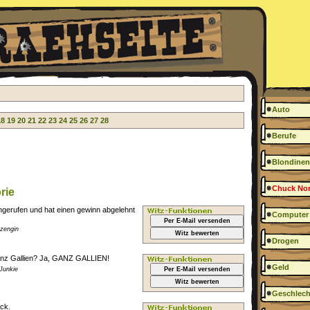
Auto
18
19
20
21
22
23
24
25
26
27
28
Berufe
Blondinen
Chuck Nor
rie
ngerufen und hat einen gewinn abgelehnt
Computer
Per E-Mail versenden
nzengin
Witz bewerten
Drogen
Ganz Gallien? Ja, GANZ GALLIEN!
Geld
Junkie
Per E-Mail versenden
Witz bewerten
Geschlech
ck.