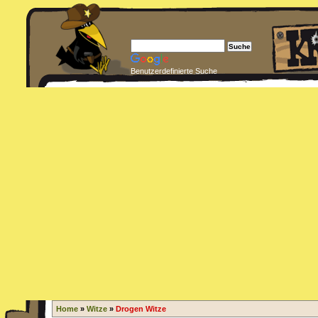
Benutzerdefinierte Suche
Home
»
Witze
»
Drogen Witze