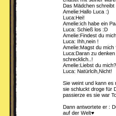
Das Mädchen schreibt 
Amelie:Hallo Luca :)
Luca:Hei!
Amelie:ich habe ein Pa
Luca: Schieß los :D
Amelie:Findest du mic
Luca: Ihh,nein !
Amelie:Magst du mich 
Luca:Daran zu denken 
schrecklich..!
Amelie:Liebst du mich
Luca: Natürlcih,Nicht!
Sie weint und kann es 
sie schluckt droge für
passierze es sie war Tot
Dann antwortete er : D
auf der Welt♥