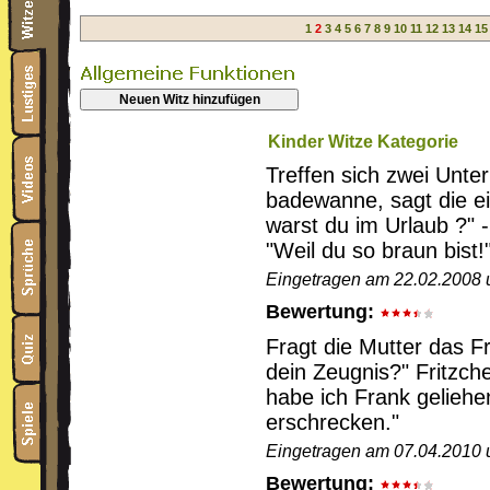
1
2
3
4
5
6
7
8
9
10
11
12
13
14
15
Neuen Witz hinzufügen
Kinder Witze Kategorie
Treffen sich zwei Unte
badewanne, sagt die ei
warst du im Urlaub ?" -
"Weil du so braun bist!
Eingetragen am 22.02.2008 u
Bewertung:
Fragt die Mutter das F
dein Zeugnis?" Fritzch
habe ich Frank geliehen
erschrecken."
Eingetragen am 07.04.2010 
Bewertung: