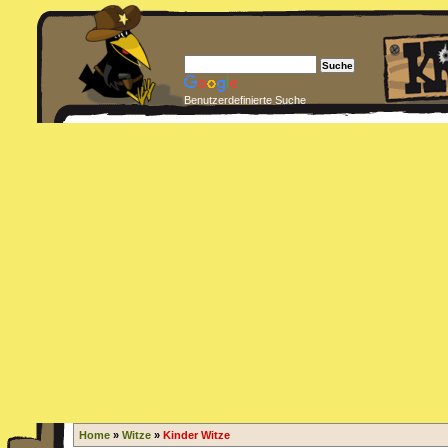
Benutzerdefinierte Suche
Home
»
Witze
»
Kinder Witze