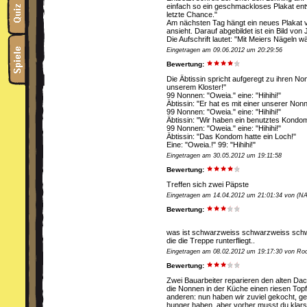
einfach so ein geschmackloses Plakat entw
letzte Chance."
Am nächsten Tag hängt ein neues Plakat v
ansieht. Darauf abgebildet ist ein Bild vo
Die Aufschrift lautet: "Mit Meiers Nägeln w
Eingetragen am 09.06.2012 um 20:29:56
Bewertung:
Die Äbtissin spricht aufgeregt zu ihren N
unserem Kloster!"
99 Nonnen: "Oweia." eine: "Hihihi!"
Äbtissin: "Er hat es mit einer unserer Non
99 Nonnen: "Oweia." eine: "Hihihi!"
Äbtissin: "Wir haben ein benutztes Kondo
99 Nonnen: "Oweia." eine: "Hihihi!"
Äbtissin: "Das Kondom hatte ein Loch!"
Eine: "Oweia.!" 99: "Hihihi!"
Eingetragen am 30.05.2012 um 19:11:58
Bewertung:
Treffen sich zwei Päpste
Eingetragen am 14.04.2012 um 21:01:34 von 
Bewertung:
was ist schwarzweiss schwarzweiss sch
die die Treppe runterfliegt..
Eingetragen am 08.02.2012 um 19:17:30 von Ro
Bewertung:
Zwei Bauarbeiter reparieren den alten D
die Nonnen in der Küche einen riesen Top
anderen: nun haben wir zuviel gekocht, ge
hunger haben, aber vorher musst du klars