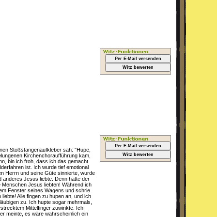
Per E-Mail versenden
Witz bewerten
Per E-Mail versenden
einen Stoßstangenaufkleber sah: "Hupe,
Witz bewerten
 gelungenen Kirchenchoraufführung kam,
n, bin ich froh, dass ich das gemacht
erfahren ist. Ich wurde tief emotional
en Herrn und seine Güte sinnierte, wurde
 anderes Jesus liebte. Denn hätte der
ele Menschen Jesus liebten! Während ich
s dem Fenster seines Wagens und schrie
iebte! Alle fingen zu hupen an, und ich
läubigen zu. Ich hupte sogar mehrmals,
strecktem Mittelfinger zuwinkte. Ich
r meinte, es wäre wahrscheinlich ein