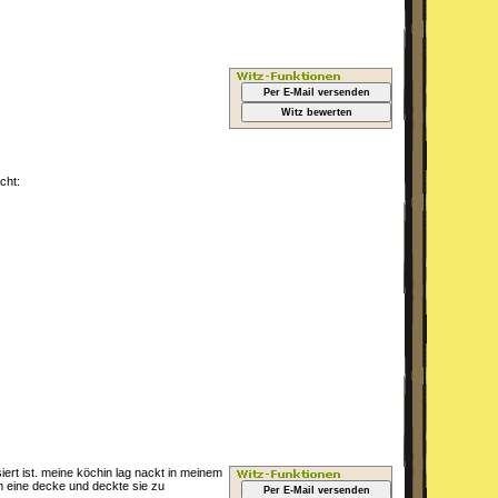
Per E-Mail versenden
Witz bewerten
cht:
siert ist. meine köchin lag nackt in meinem
m eine decke und deckte sie zu
Per E-Mail versenden