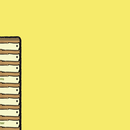
ris
ter