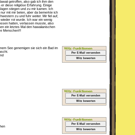
waii getroffen, also gab ich ihm den
er diese religiöse Erfahrung. Einige
Wagen stiegen und zu mir kamen. Ich
 nur mit mir beten, aber da bemerkte ich
estern zu und fuhr weiter. Mir fiel auf,
 wieder rot wurde. Ich war ein wenig
enossen hatten, verlassen musste, also
en ein letztes Mal den hawaiianischen
re Menschen!!!
einem See genemigen sie sich ein Bad im
ascht.
Per E-Mail versenden
und
Witz bewerten
Per E-Mail versenden
Witz bewerten
Per E-Mail versenden
chen
Witz bewerten