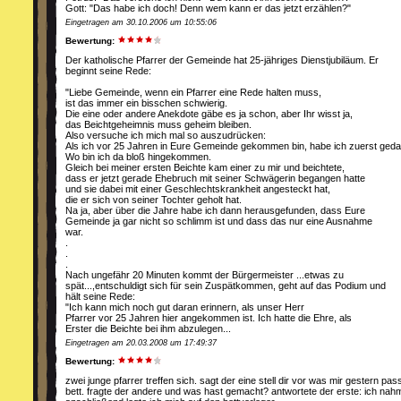
Gott: "Das habe ich doch! Denn wem kann er das jetzt erzählen?"
Eingetragen am 30.10.2006 um 10:55:06
Bewertung:
Der katholische Pfarrer der Gemeinde hat 25-jähriges Dienstjubiläum. Er
beginnt seine Rede:
"Liebe Gemeinde, wenn ein Pfarrer eine Rede halten muss,
ist das immer ein bisschen schwierig.
Die eine oder andere Anekdote gäbe es ja schon, aber Ihr wisst ja,
das Beichtgeheimnis muss geheim bleiben.
Also versuche ich mich mal so auszudrücken:
Als ich vor 25 Jahren in Eure Gemeinde gekommen bin, habe ich zuerst geda
Wo bin ich da bloß hingekommen.
Gleich bei meiner ersten Beichte kam einer zu mir und beichtete,
dass er jetzt gerade Ehebruch mit seiner Schwägerin begangen hatte
und sie dabei mit einer Geschlechtskrankheit angesteckt hat,
die er sich von seiner Tochter geholt hat.
Na ja, aber über die Jahre habe ich dann herausgefunden, dass Eure
Gemeinde ja gar nicht so schlimm ist und dass das nur eine Ausnahme
war.
.
.
.
Nach ungefähr 20 Minuten kommt der Bürgermeister ...etwas zu
spät...,entschuldigt sich für sein Zuspätkommen, geht auf das Podium und
hält seine Rede:
"Ich kann mich noch gut daran erinnern, als unser Herr
Pfarrer vor 25 Jahren hier angekommen ist. Ich hatte die Ehre, als
Erster die Beichte bei ihm abzulegen...
Eingetragen am 20.03.2008 um 17:49:37
Bewertung:
zwei junge pfarrer treffen sich. sagt der eine stell dir vor was mir gestern pas
bett. fragte der andere und was hast gemacht? antwortete der erste: ich nah