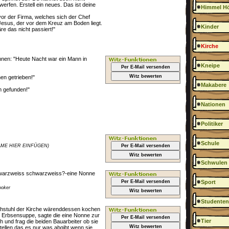
erfen. Erstell ein neues. Das ist deine
Himmel Hö
or der Firma, welches sich der Chef
n Jesus, der vor dem Kreuz am Boden liegt.
Kinder
äre das nicht passiert!"
Kirche
onnen: "Heute Nacht war ein Mann in
Kneipe
Per E-Mail versenden
Witz bewerten
nen getrieben!"
Makabere
m gefunden!"
Nationen
Politiker
Schule
(NAME HIER EINFÜGEN)
Per E-Mail versenden
Witz bewerten
Schwulen
warzweiss schwarzweiss?-eine Nonne
Per E-Mail versenden
Sport
ooker
Witz bewerten
Studenten
achstuhl der Kirche wärenddessen kochen
f Erbsensuppe, sagte die eine Nonne zur
Per E-Mail versenden
Tier
h und frag die beiden Bauarbeiter ob sie
Witz bewerten
tellen das es nur was abgibt wenn sie