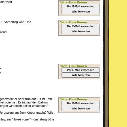
erfaellt .
Per E-Mail versenden
Witz bewerten
. 1. Vorschlag war: Das
Per E-Mail versenden
Witz bewerten
niend
e
Per E-Mail versenden
s
Witz bewerten
en wacht er sehr früh auf. Es ist Jom-
rboten ist. Er tritt auf den Balkon
Per E-Mail versenden
 Morgen wird mich keiner entdecken!"
Witz bewerten
 Jerusalem am Jom-Kippur macht? Willst
lag: ein "Hole-in-one " - das allergrößte