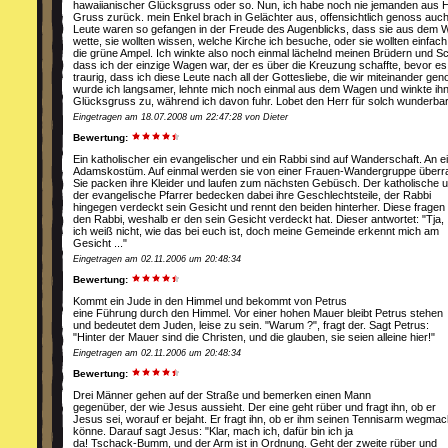
hawaiianischer Glücksgruss oder so. Nun, ich habe noch nie jemanden aus Ha
Gruss zurück. mein Enkel brach in Gelächter aus, offensichtlich genoss auch 
Leute waren so gefangen in der Freude des Augenblicks, dass sie aus dem 
wette, sie wollten wissen, welche Kirche ich besuche, oder sie wollten einfach
die grüne Ampel. Ich winkte also noch einmal lächelnd meinen Brüdern und Schw
dass ich der einzige Wagen war, der es über die Kreuzung schaffte, bevor es
traurig, dass ich diese Leute nach all der Gottesliebe, die wir miteinander g
wurde ich langsamer, lehnte mich noch einmal aus dem Wagen und winkte ihn
Glücksgruss zu, während ich davon fuhr. Lobet den Herr für solch wunderba
Eingetragen am 18.07.2008 um 22:47:28 von Dieter
Bewertung:
Ein katholischer ein evangelischer und ein Rabbi sind auf Wanderschaft. An 
Adamskostüm. Auf einmal werden sie von einer Frauen-Wandergruppe überr
Sie packen ihre Kleider und laufen zum nächsten Gebüsch. Der katholische 
der evangelische Pfarrer bedecken dabei ihre Geschlechtsteile, der Rabbi
hingegen verdeckt sein Gesicht und rennt den beiden hinterher. Diese fragen
den Rabbi, weshalb er den sein Gesicht verdeckt hat. Dieser antwortet: "Tja,
ich weiß nicht, wie das bei euch ist, doch meine Gemeinde erkennt mich am
Gesicht ..."
Eingetragen am 02.11.2006 um 20:48:34
Bewertung:
Kommt ein Jude in den Himmel und bekommt von Petrus
eine Führung durch den Himmel. Vor einer hohen Mauer bleibt Petrus stehen
und bedeutet dem Juden, leise zu sein. "Warum ?", fragt der. Sagt Petrus:
"Hinter der Mauer sind die Christen, und die glauben, sie seien alleine hier!"
Eingetragen am 02.11.2006 um 20:48:34
Bewertung:
Drei Männer gehen auf der Straße und bemerken einen Mann
gegenüber, der wie Jesus aussieht. Der eine geht rüber und fragt ihn, ob er
Jesus sei, worauf er bejaht. Er fragt ihn, ob er ihm seinen Tennisarm wegma
könne. Darauf sagt Jesus: "Klar, mach ich, dafür bin ich ja
da! Tschack-Bumm, und der Arm ist in Ordnung. Geht der zweite rüber und