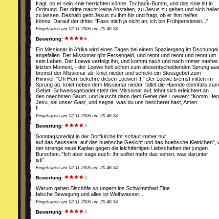
fragt, ob er sein Knie herrichten könne. Tschack-Bumm, und das Knie ist in
Ordnung. Der dritte macht keine Anstalten, zu Jesus zu gehen und sich heile
zu lassen. Deshalb geht Jesus zu ihm hin und fragt, ob er ihm helfen
könne. Darauf der dritte: "Fass mich ja nicht an, ich bin Frühpensionist..."
Eingetragen am 02.11.2006 um 20:48:34
Bewertung:
Ein Missionar in Afrika wird eines Tages bei einem Spaziergang im Dschung
angefallen. Der Missionar gibt Fersengeld, und rennt und rennt und rennt um
sein Leben. Der Loewe verfolgt ihn, und kommt nach und nach immer naeher.
letzten Moment, - der Loewe holt schon zum allesentscheidenden Sprung aus
bremst der Missionar ab, kniet nieder und schickt ein Stossgebet zum
Himmel: "Oh Herr, bekehre diesen Loewen !!!" Der Loewe bremst mitten im
Sprung ab, kniet neben dem Missionar nieder, faltet die Haende ebenfalls zum
Gebet. Schweissgebadet steht der Missionar auf, lehnt sich erleichtert an
den naechsten Baum, und lauscht dann dem Gebet des Loewen: "Komm Her
Jesu, sei unser Gast, und segne, was du uns bescheret hast, Amen
!!
Eingetragen am 02.11.2006 um 20:48:34
Bewertung:
Sonntagspredigt in der Dorfkirche Ihr schaut immer nur
auf das Aeussere, auf das huebsche Gesicht und das huebsche Kleidchen", w
der strenge neue Kaplan gegen die leichtfertigen Liebschaften der jungen
Burschen. "Ich aber sage euch: Ihr solltet mehr das sehen, was darunter
ist!"
Eingetragen am 02.11.2006 um 20:48:34
Bewertung:
Warum gehen Bischöfe so ungern ins Schwimmbad Eine
falsche Bewegung und alles ist Weihwasser...
Eingetragen am 02.11.2006 um 20:48:34
Bewertung: