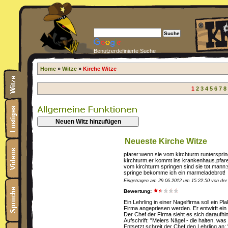
Benutzerdefinierte Suche
Home
»
Witze
»
Kirche Witze
1
2
3
4
5
6
7
8
Neuen Witz hinzufügen
Neueste Kirche Witze
pfarer:wenn sie vom kirchturm runtersprin
kirchturm.er kommt ins krankenhaus.pfare
vom kirchturm springen sind sie tot.mann
springe bekomme ich ein marmeladebrot!
Eingetragen am 29.06.2012 um 15:22:50 von der 
Bewertung:
Ein Lehrling in einer Nagelfirma soll ein P
Firma angepriesen werden. Er entwirft ein
Der Chef der Firma sieht es sich daraufhi
Aufschrift: "Meiers Nägel - die halten, wa
Entsetzt schreit der Chef den Lehrling an