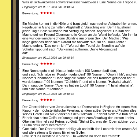
Was ist schwarzweissschwarzweissschwarzweiss Eine Nonne die Treppe runt
Eingetragen am 02.11.2006 um 20:48:34
Bewertung:
Ein Macho kommt in die Hölle und fragt gleich nach seiner Aufgabe hier unten
Fegefeuer in Gang zu halten. Abglehnt! 2. Vorschlag war: Dem Hausherrn
jeden Tag für alle Wünsche zur Verfügung stehen. Abgelehnt! Da sah der
Macho seinen Freund Obermacho in Ketten an der Wand befestigt. Vor ihm k
eine wunder-wunder-schöne Blondine am oralen Sex. Der Macho : "Wie
lange geht das denn so?" Darauf die Antwort: "Na, so ca. 1000 Jahre."
Macho sofort: "Das nehm ich!" Worauf der Teufel der Blondine auf die
Schulter tippt und sagt: "Du kannst aufhören, Deine Ablösung ist
da!"
Eingetragen am 02.11.2006 um 20:48:34
Bewertung:
Eine Nonne geht in ein Kloster indem sich 100 Nonnen befinden,
und sagt: "Ich habe ein Kondom gefunden!" 99 Nonnen : "Ooohhhhh", und ein
Nonne: "Hahahahah." Dann sagt die Nonne die das Kondom gefunden hat: "E
wurde benutzt!" 99 Nonnen: "Oohhhhh", und eine Nonne: "Hahahahahah".
Dann sagt die Nonne: "Aber es hat ein Loch!" 99 Nonnen: "Hahahahahaha",
und eine Nonne: "Oohhhh!"
Eingetragen am 02.11.2006 um 20:48:34
Bewertung:
Der Oberrabbiner von Jerusalem ist auf Dienstreise in England An einem Morg
Kippur - der höchste jüdische Feiertag, an dem außer Beten und Fasten alles ve
seines Hotels und blickt direkt auf den Golfplatz. Er denkt sich: "So früh am
Er holt also seine Golfausrüstung und geht zum Abschlag des ersten Lochs.
Oben im Himmel sagt Petrus zu Gott: "Siehst Du, was der Oberrabbiner von
Du ihn dafür nicht bestrafen?"
Gott nickt. Der Oberrabbiner schlägt ab und trifft das Loch mit dem ersten Sch
und allerseltenste Ereignis für einen Golfer.
Petrus: "Das verstehe ich nicht - Du wolltest ihn doch bestrafen?!"