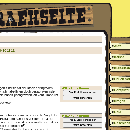
Auto
9
10
11
12
Berufe
Blondinen
Chuck Nor
gen sind sie tot.der mann springt vom
Computer
r:ich habe ihnen doch gesagt wenn sie
Per E-Mail versenden
:sie haben gesagt wenn ich vom kirchturm
Witz bewerten
Drogen
kirchturm
Geld
lakat entwerfen, auf welchem die Nägel der
 Plakat und hängt es vor der Firma auf.
Per E-Mail versenden
n an. Zu sehen ist Jesus am Kreuz mit der
Geschlech
Witz bewerten
s sie versprechen!"
: "Spinnst du? Du kannst doch nicht