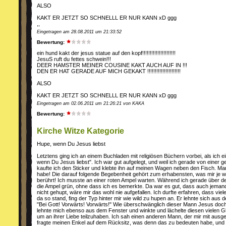
ALSO
KAKT ER JETZT SO SCHNELLL ER NUR KANN xD ggg
,,
Eingetragen am 28.08.2011 um 21:33:52
Bewertung:
ein hund kakt der jesus statue auf den kopf!!!!!!!!!!!!!!!!!!!!!!
JesuS ruft du fettes schwein!!!
DEER HAMSTER MEINER COUSINE KAKT AUCH AUF IN !!!
DEN ER HAT GERADE AUF MICH GEKAKT !!!!!!!!!!!!!!!!!!!!!!
ALSO
KAKT ER JETZT SO SCHNELLL ER NUR KANN xD ggg
Eingetragen am 02.06.2011 um 21:26:21 von KAKA
Bewertung:
Kirche Witze Kategorie
Hupe, wenn Du Jesus liebst
Letztens ging ich an einem Buchladen mit religiösen Büchern vorbei, als ich 
wenn Du Jesus liebst". Ich war gut aufgelegt, und weil ich gerade von einer
kaufte ich den Sticker und klebte ihn auf meinen Wagen neben den Fisch. Man
habe! Die darauf folgende Begebenheit gehört zum erhabensten, was mir je wid
berührt! Ich musste an einer roten Ampel warten. Während ich gerade über d
die Ampel grün, ohne dass ich es bemerkte. Da war es gut, dass auch jemand
nicht gehupt, wäre mir das wohl nie aufgefallen. Ich durfte erfahren, dass vi
da so stand, fing der Typ hinter mir wie wild zu hupen an. Er lehnte sich au
"Bei Gott! Vorwärts! Vorwärts!" Wie überschwänglich dieser Mann Jesus doch l
lehnte mich ebenso aus dem Fenster und winkte und lächelte diesen vielen G
um an ihrer Liebe teilzuhaben. Ich sah einen anderen Mann, der mir mit ausge
fragte meinen Enkel auf dem Rücksitz, was denn das zu bedeuten habe, und e