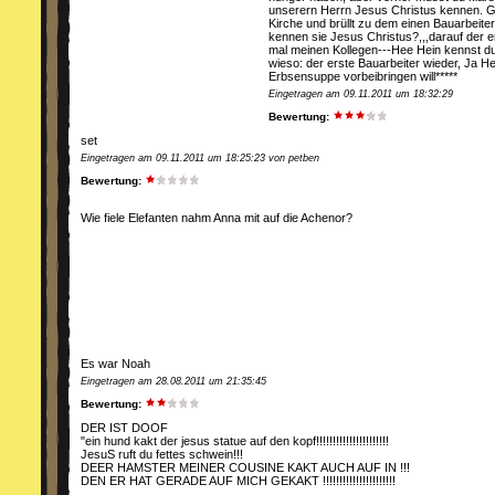
unserern Herrn Jesus Christus kennen. G
Kirche und brüllt zu dem einen Bauarbeite
kennen sie Jesus Christus?,,,darauf der e
mal meinen Kollegen---Hee Hein kennst d
wieso: der erste Bauarbeiter wieder, Ja He
Erbsensuppe vorbeibringen will*****
Eingetragen am 09.11.2011 um 18:32:29
Bewertung:
set
Eingetragen am 09.11.2011 um 18:25:23 von petben
Bewertung:
Wie fiele Elefanten nahm Anna mit auf die Achenor?
Es war Noah
Eingetragen am 28.08.2011 um 21:35:45
Bewertung:
DER IST DOOF
"ein hund kakt der jesus statue auf den kopf!!!!!!!!!!!!!!!!!!!!!!
JesuS ruft du fettes schwein!!!
DEER HAMSTER MEINER COUSINE KAKT AUCH AUF IN !!!
DEN ER HAT GERADE AUF MICH GEKAKT !!!!!!!!!!!!!!!!!!!!!!